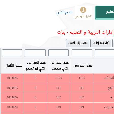
الدعم الفني
إدارات التربية و التعليم - بنات
أقل عشر إدارات
تصدير إلى أكسل
عدد المدارس
عدد المدارس
عدد المدارس
نسبة الأنجاز
التي صححت
التي لم تصحح
الطائف
100.00%
0
1123
1123
لمع
100.00%
0
111
111
رة
100.00%
0
107
107
الجنوب
100.00%
0
119
119