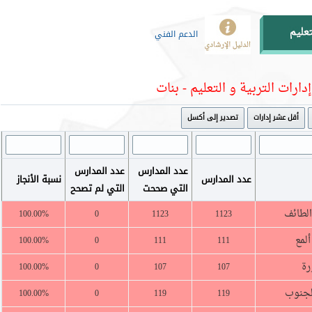
الدعم الفني
إدارات التربية و التعليم - بنات
أقل عشر إدارات
تصدير إلى أكسل
عدد المدارس
عدد المدارس
عدد المدارس
نسبة الأنجاز
التي صححت
التي لم تصحح
الطائف
100.00%
0
1123
1123
لمع
100.00%
0
111
111
رة
100.00%
0
107
107
الجنوب
100.00%
0
119
119