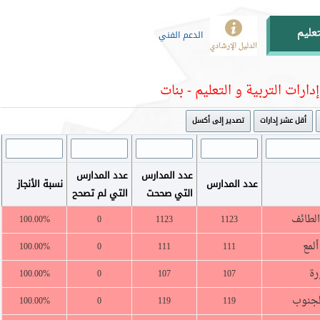
الدعم الفني
إدارات التربية و التعليم - بنات
أقل عشر إدارات
تصدير إلى أكسل
عدد المدارس
عدد المدارس
عدد المدارس
نسبة الأنجاز
التي صححت
التي لم تصحح
الطائف
100.00%
0
1123
1123
لمع
100.00%
0
111
111
رة
100.00%
0
107
107
الجنوب
100.00%
0
119
119